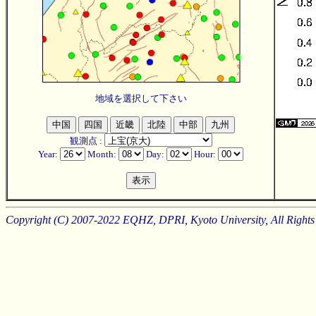
地域を選択して下さい
観測点 :
Year:
Month:
Day:
Hour:
Copyright (C) 2007-2022 EQHZ, DPRI, Kyoto University, All Rights